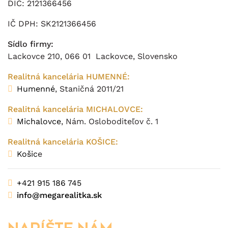
DIČ: 2121366456
IČ DPH: SK2121366456
Sídlo firmy:
Lackovce 210, 066 01 Lackovce, Slovensko
Realitná kancelária HUMENNÉ:
Humenné
, Staničná 2011/21
Realitná kancelária MICHALOVCE:
Michalovce
, Nám. Osloboditeľov č. 1
Realitná kancelária KOŠICE:
Košic
e
+421 915 186 745
info@megarealitka.sk