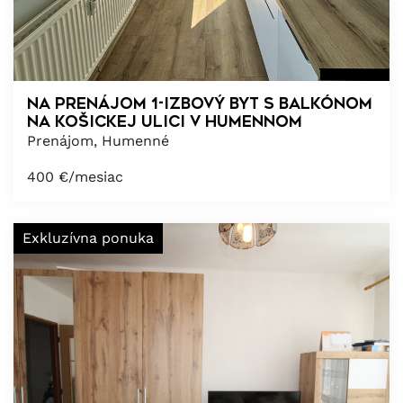
Na prenájom 1-izbový byt s balkónom
na Košickej ulici v Humennom
Prenájom, Humenné
400
€/mesiac
Exkluzívna ponuka