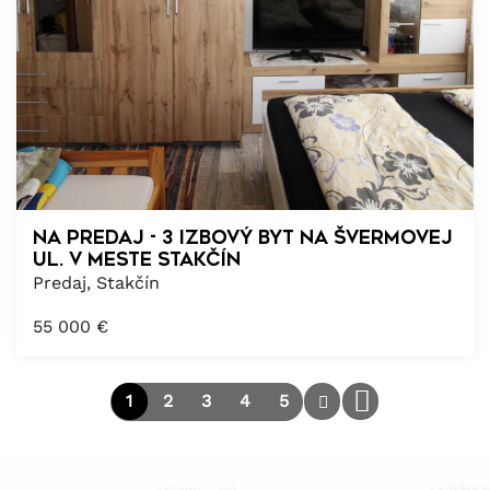
NA PREDAJ - 3 izbový byt na Švermovej
ul. v meste Stakčín
Predaj, Stakčín
55 000
€
1
2
3
4
5