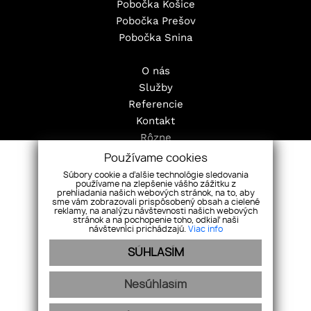
Pobočka Košice
Pobočka Prešov
Pobočka Snina
O nás
Služby
Referencie
Kontakt
Rôzne
Pravidlá cookies
Používame cookies
Nehnuteľnosti
Súbory cookie a ďalšie technológie sledovania
používame na zlepšenie vášho zážitku z
Byty
prehliadania našich webových stránok, na to, aby
Domy
sme vám zobrazovali prispôsobený obsah a cielené
reklamy, na analýzu návštevnosti našich webových
Pozemky
stránok a na pochopenie toho, odkiaľ naši
návštevníci prichádzajú.
Viac info
Objekty
SÚHLASÍM
Nesúhlasím