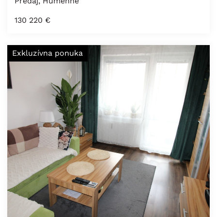
Predaj, Humenné
130 220
€
Exkluzívna ponuka