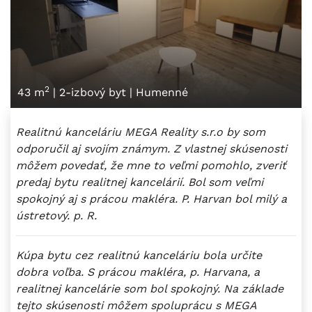
2
43 m
|
2-izbový byt
|
Humenné
Realitnú kanceláriu MEGA Reality s.r.o by som
odporučil aj svojím známym. Z vlastnej skúsenosti
môžem povedať, že mne to veľmi pomohlo, zveriť
predaj bytu realitnej kancelárií. Bol som veľmi
spokojný aj s prácou makléra. P. Harvan bol milý a
ústretový. p. R.
Kúpa bytu cez realitnú kanceláriu bola určite
dobra voľba. S prácou makléra, p. Harvana, a
realitnej kancelárie som bol spokojný. Na základe
tejto skúsenosti môžem spoluprácu s MEGA