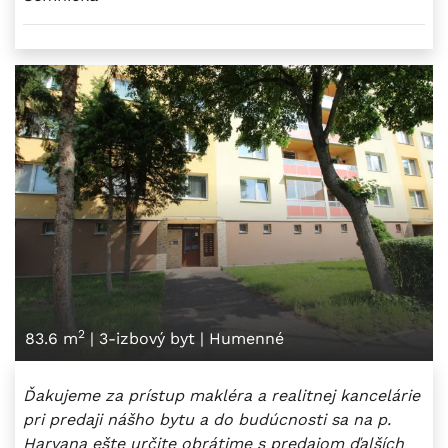
2
83.6 m
|
3-izbový byt
|
Humenné
Ďakujeme za prístup makléra a realitnej kancelárie
pri predaji nášho bytu a do budúcnosti sa na p.
Harvana ešte určite obrátime s predajom ďalších