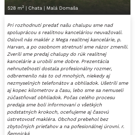
2
528 m
|
Chata
|
Malá Domaša
Pri rozhodnutí predať našu chalupu sme nad
spoluprácou s realitnou kanceláriou neuvažovali.
Oslovil nás maklér z Mega realitnej kancelárie, p.
Harvan, a po osobnom stretnutí sme názor zmenili.
Zverili sme predaj chalupy do rúk realitnej
kancelárie a urobili sme dobre. Prezentácia
nehnuteľnosti dostala profesionálny rozmer,
odbremenilo nás to od mnohých, niekedy aj
nezmyselných telefonátov a obhliadok. Ušetrili sme
aj kopec kilometrov a času, lebo sme sa nemuseli
zúčastňovať obhliadok. Počas celého procesu
predaja sme boli informovaní o všetkých
podstatných krokoch, oceňujeme aj časovú
ústretovosť makléra. Obchod prebehol bez
zbytočných prieťahov a na pofesionálnej úrovni. r.
Šemnická