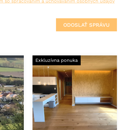
ím so spracovaním a uchovávaním osobných údajov
Exkluzívna ponuka