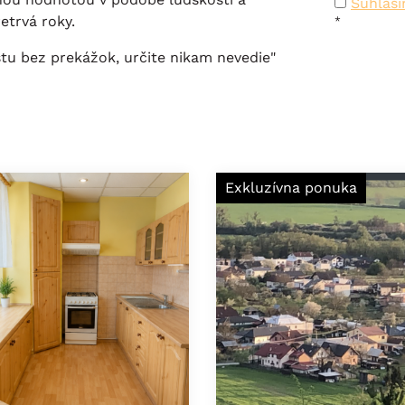
Súhlas
etrvá roky.
*
stu bez prekážok, určite nikam nevedie"
Exkluzívna ponuka