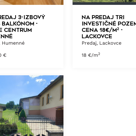
REDAJ 3-izbový
NA PREDAJ TRI
s balkónom -
INVESTIČNÉ POZE
IE CENTRUM
CENA 18€/m² -
ENNÉ
LACKOVCE
j, Humenné
Predaj, Lackovce
2
00
€
18
€/m