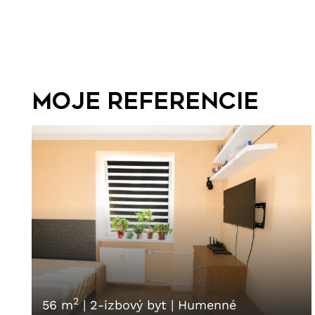
Moje referencie
2
56 m
|
2-izbový byt
|
Humenné