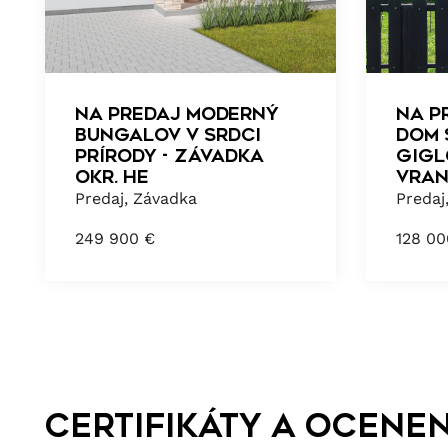
NA PREDAJ MODERNÝ
NA P
BUNGALOV V SRDCI
DOM 
PRÍRODY - ZÁVADKA
GIGL
okr. HE
VRAN
Predaj, Závadka
Predaj
249 900
€
128 0
Certifikáty a ocenen