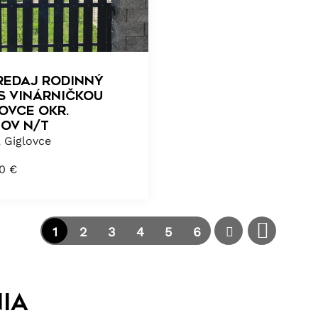
REDAJ RODINNÝ
S VINÁRNIČKOU
OVCE okr.
OV n/T
, Giglovce
00
€
1
2
3
4
5
6
ia