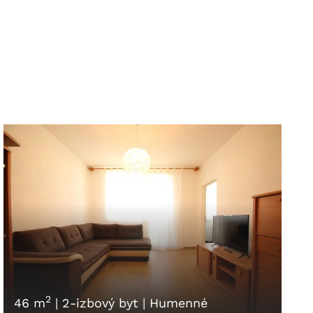
2
46 m
|
2-izbový byt
|
Humenné