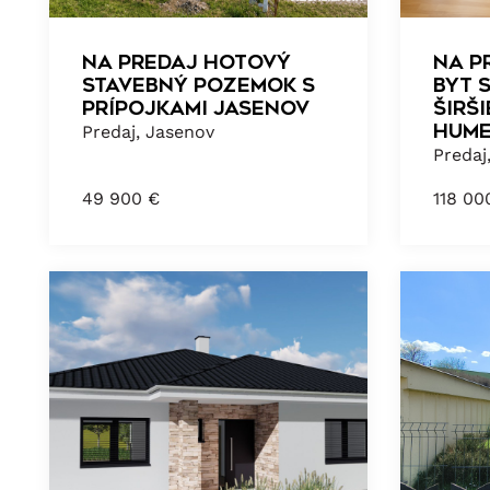
NA PREDAJ HOTOVÝ
NA P
STAVEBNÝ POZEMOK S
byt 
PRÍPOJKAMI JASENOV
ŠIRŠ
HUM
Predaj, Jasenov
Preda
49 900
€
118 0