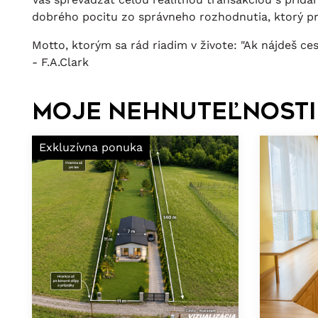
dobrého pocitu zo správneho rozhodnutia, ktorý pr
Motto, ktorým sa rád riadim v živote: "Ak nájdeš ce
- F.A.Clark
Moje nehnuteľnosti
Exkluzívna ponuka