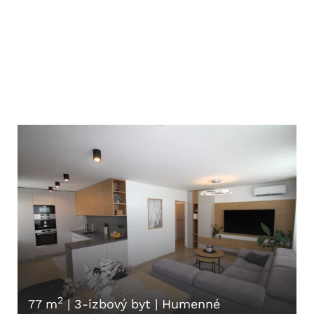
2
77 m
|
3-izbový byt
|
Humenné