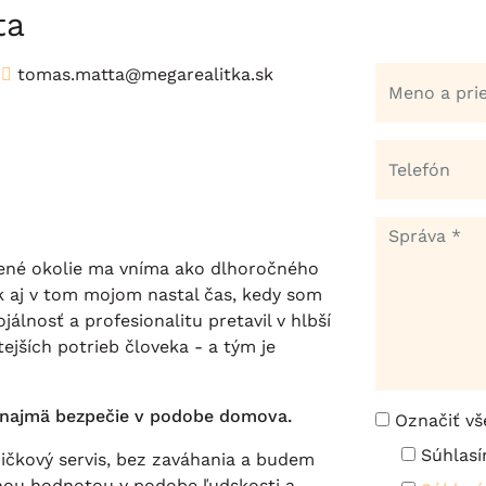
ta
tomas.matta@megarealitka.sk
lené okolie ma vníma ako dlhoročného
ak aj v tom mojom nastal čas, kedy som
álnosť a profesionalitu pretavil v hlbší
ejších potrieb človeka - a tým je
e najmä bezpečie v podobe domova.
Označiť vš
Súhlasí
čkový servis, bez zaváhania a budem
anou hodnotou v podobe ľudskosti a