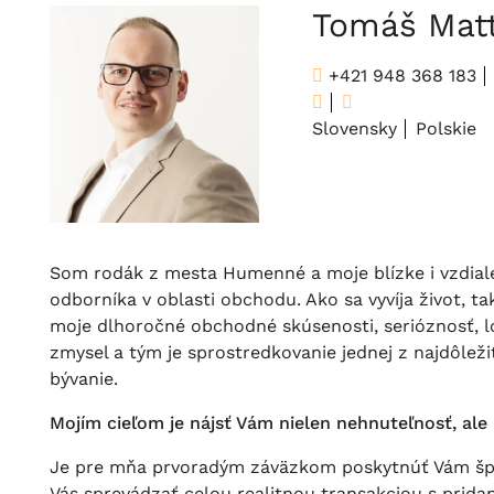
Tomáš Mat
+421 948 368 183
Slovensky
Polskie
Som rodák z mesta Humenné a moje blízke i vzdia
odborníka v oblasti obchodu. Ako sa vyvíja život, t
moje dlhoročné obchodné skúsenosti, serióznosť, loj
zmysel a tým je sprostredkovanie jednej z najdôležit
bývanie.
Mojím cieľom je nájsť Vám nielen nehnuteľnosť, al
Je pre mňa prvoradým záväzkom poskytnúť Vám špi
Vás sprevádzať celou realitnou transakciou s prid