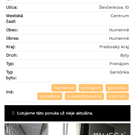
Ulica:
Ševčenkova 10
Mestská
Centrum
časť:
Obec:
Humenné
Okres:
Humenné
Kraj:
Prešovský kraj
Druh:
Byty
Typ:
Prenájom
Typ
Garsónka
bytu:
Humenné
prenájom
garsónka
Iné:
zariadená
zrekonštruovaná
centrum
Ľutujeme táto ponuka už nieje aktuálna.