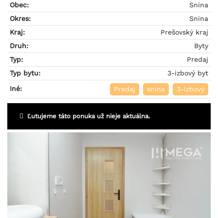
Obec:
Snina
Okres:
Snina
Kraj:
Prešovský kraj
Druh:
Byty
Typ:
Predaj
Typ bytu:
3-izbový byt
Iné:
Predaj
snina
3-izbový
Ľutujeme táto ponuka už nieje aktuálna.