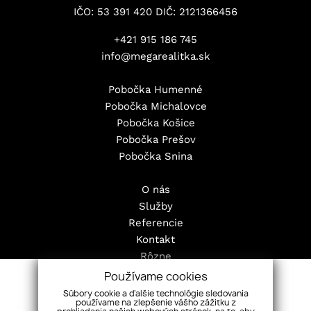
IČO: 53 391 420 DIČ: 2121366456
+421 915 186 745
info@megarealitka.sk
Pobočka Humenné
Pobočka Michalovce
Pobočka Košice
Pobočka Prešov
Pobočka Snina
O nás
Služby
Referencie
Kontakt
Rôzne
Pravidlá cookies
Používame cookies
Nehnuteľnosti
Súbory cookie a ďalšie technológie sledovania
používame na zlepšenie vášho zážitku z
Byty