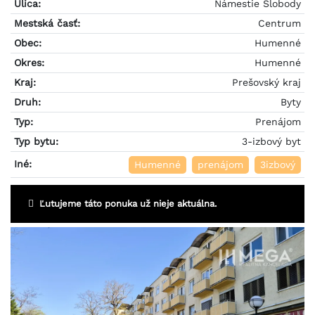
Ulica:
Námestie Slobody
Mestská časť:
Centrum
Obec:
Humenné
Okres:
Humenné
Kraj:
Prešovský kraj
Druh:
Byty
Typ:
Prenájom
Typ bytu:
3-izbový byt
Iné:
Humenné
prenájom
3izbový
Ľutujeme táto ponuka už nieje aktuálna.