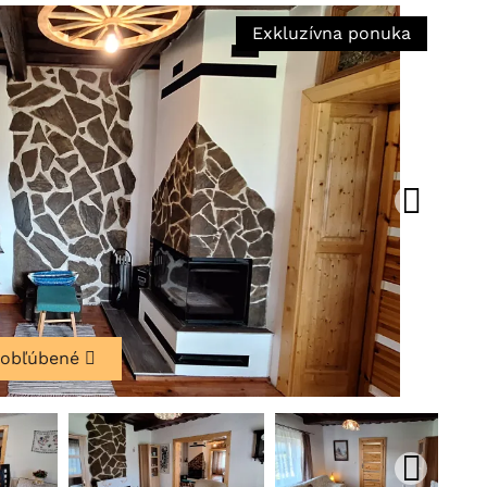
Exkluzívna ponuka
 obľúbené