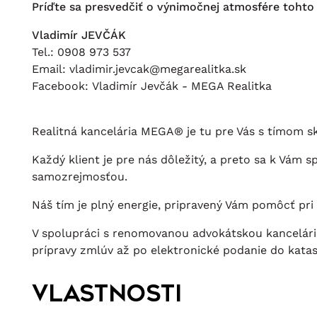
Príďte sa presvedčiť o výnimočnej atmosfére toht
Vladimír JEVČÁK
Tel.: 0908 973 537
Email: vladimir.jevcak@megarealitka.sk
Facebook: Vladimír Jevčák - MEGA Realitka
Realitná kancelária MEGA® je tu pre Vás s tímom sk
Každý klient je pre nás dôležitý, a preto sa k Vá
samozrejmosťou.
Náš tím je plný energie, pripravený Vám pomôcť pri
V spolupráci s renomovanou advokátskou kancelário
prípravy zmlúv až po elektronické podanie do katas
Vlastnosti