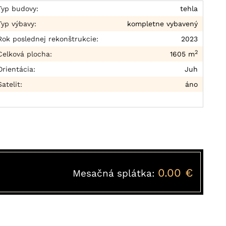
Typ budovy:
tehla
Typ výbavy:
kompletne vybavený
Rok poslednej rekonštrukcie:
2023
2
Celková plocha:
1605 m
Orientácia:
Juh
Satelit:
áno
0.00 €
Mesačná splátka: