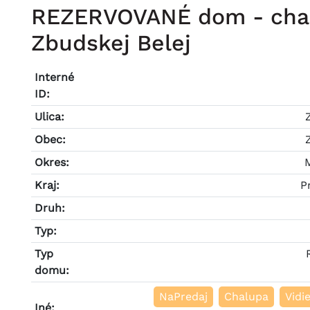
REZERVOVANÉ dom - chal
Zbudskej Belej
Interné
ID:
Ulica:
Obec:
Okres:
Kraj:
P
Druh:
Typ:
Typ
domu:
NaPredaj
Chalupa
Vidi
Iné: