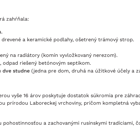
rá zahŕňala:
.
é drevené a keramické podlahy, ošetrený trámový strop.
ný na radiátory (komín vyvložkovaný nerezom).
, odpad riešený betónovým septikom.
ú
dve studne
(jedna pre dom, druhá na úžitkové účely a zá
erou vyše 16 árov poskytuje dostatok súkromia pre záhra
ou prírodou Laboreckej vrchoviny, pričom kompletná vyba
 pohostinnosťou a zachovanými rusínskymi tradíciami, čo