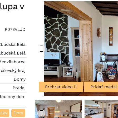
upa v
P073VLJD
Zbudská Belá
Zbudská Belá
Medzilaborce
rešovský kraj
Domy
Prehrať video
Pridať medzi
Predaj
Rodinný dom
ecky
Dom