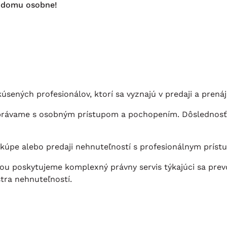
o domu osobne!
úsených profesionálov, ktorí sa vyznajú v predaji a pren
m správame s osobným prístupom a pochopením. Dôslednosť
 kúpe alebo predaji nehnuteľností s profesionálnym príst
u poskytujeme komplexný právny servis týkajúci sa prev
tra nehnuteľností.