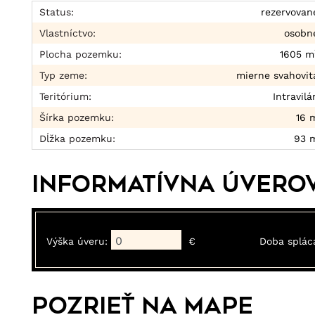
Status:
rezervovan
Vlastníctvo:
osobn
Plocha pozemku:
1605 m
Typ zeme:
mierne svahovit
Teritórium:
Intravilá
Šírka pozemku:
16 
Dĺžka pozemku:
93 
Informatívna úvero
Výška úveru:
€
Doba splác
Pozrieť na mape