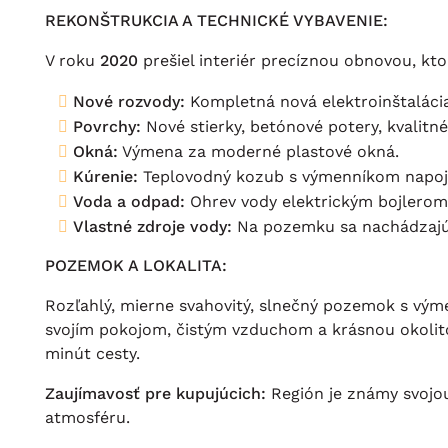
REKONŠTRUKCIA A TECHNICKÉ VYBAVENIE:
V roku
2020
prešiel interiér precíznou obnovou, kto
Nové rozvody:
Kompletná nová elektroinštalácia
Povrchy:
Nové stierky, betónové potery, kvalitn
Okná:
Výmena za moderné plastové okná.
Kúrenie:
Teplovodný kozub s výmenníkom napoje
Voda a odpad:
Ohrev vody elektrickým bojlerom
Vlastné zdroje vody:
Na pozemku sa nachádzaj
POZEMOK A LOKALITA:
Rozľahlý, mierne svahovitý, slnečný pozemok s vým
svojím pokojom, čistým vzduchom a krásnou okolit
minút cesty.
Zaujímavosť pre kupujúcich:
Región je známy svojou
atmosféru.