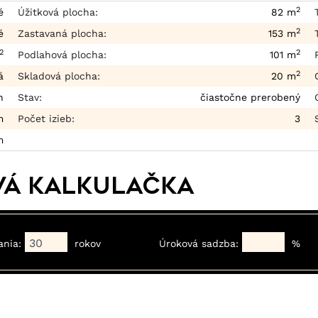
2
é
Úžitková plocha:
82 m
2
é
Zastavaná plocha:
153 m
2
2
Podlahová plocha:
101 m
2
á
Skladová plocha:
20 m
n
Stav:
čiastočne prerobený
m
Počet izieb:
3
m
vá kalkulačka
ania:
rokov
Úroková sadzba:
%