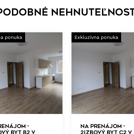
Podobné nehnuteľnost
na ponuka
Exkluzívna ponuka
RENÁJOM -
NA PRENÁJOM -
ový byt B2 v
2izbový byt C2 v