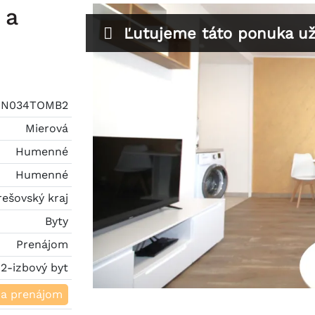
 a
Ľutujeme táto ponuka už 
N034TOMB2
Mierová
Humenné
Humenné
rešovský kraj
Byty
Prenájom
2-izbový byt
na prenájom