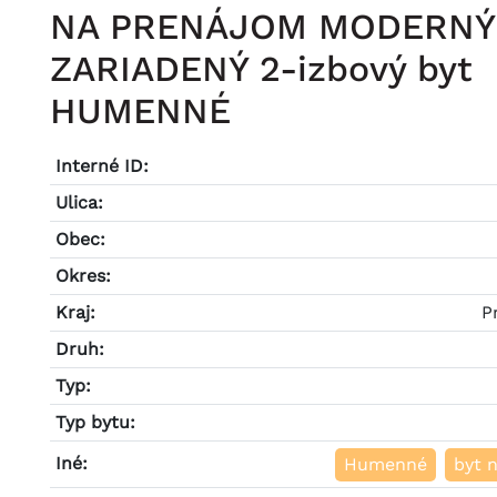
NA PRENÁJOM MODERNÝ
ZARIADENÝ 2-izbový byt
HUMENNÉ
Interné ID:
Ulica:
Obec:
Okres:
Kraj:
P
Druh:
Typ:
Typ bytu:
Iné:
Humenné
byt 