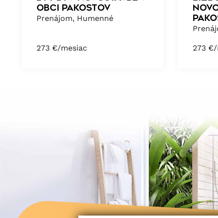
obci Pakostov
novo
Pako
Prenájom, Humenné
Prená
273
€/mesiac
273
€/