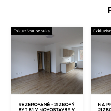
Exkluzívna ponuka
Exkluzív
REZEROVANÉ - 2izbový
NA P
byt B1 v novostavbe v
2izb