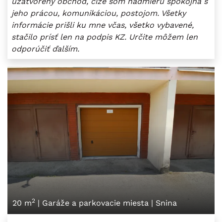
uzatvorený obchod, čiže som nadmieru spokojná s
jeho prácou, komunikáciou, postojom. Všetky
informácie prišli ku mne včas, všetko vybavené,
stačilo prísť len na podpis KZ. Určite môžem len
odporúčiť ďalším.
2
20 m
|
Garáže a parkovacie miesta
|
Snina