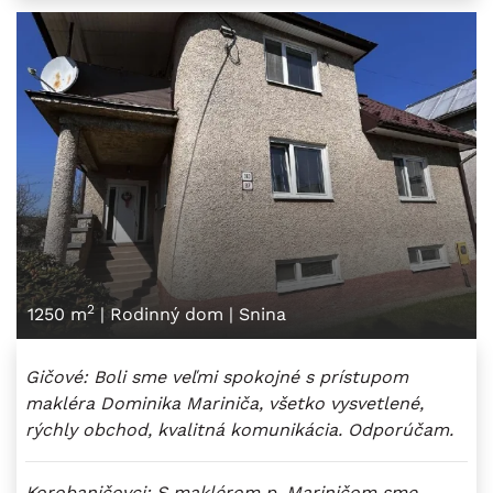
2
1250 m
|
Rodinný dom
|
Snina
Gičové: Boli sme veľmi spokojné s prístupom
makléra Dominika Mariniča, všetko vysvetlené,
rýchly obchod, kvalitná komunikácia. Odporúčam.
Korobaničovci: S maklérom p. Mariničom sme