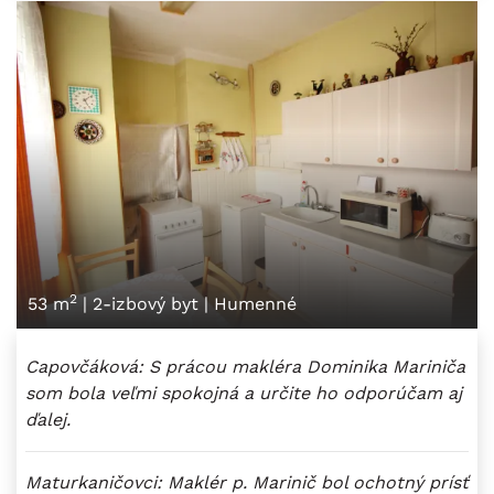
2
53 m
|
2-izbový byt
|
Humenné
Capovčáková: S prácou makléra Dominika Mariniča
som bola veľmi spokojná a určite ho odporúčam aj
ďalej.
Maturkaničovci: Maklér p. Marinič bol ochotný prísť