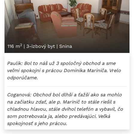
2
116 m
|
3-izbový byt
|
Snina
Paulík: Bol to náš už 3 spoločný obchod a sme
veľmi spokojní s prácou Dominika Mariniča. Vrelo
odporúčame.
Coganová: Obchod bol dlhší a ťažší ako sa mohlo
na začiatku zdať, ale p. Marinič to stále riešil s
chladnou hlavou, stále dvihol telefón a vybavil, čo
som potrebovala ja, alebo predávajúci. Veľká
spokojnosť s jeho prácou.