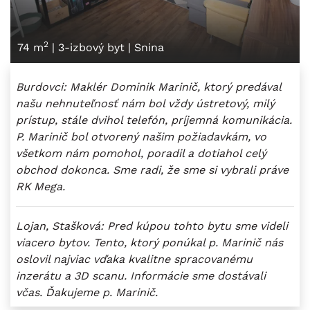
2
74 m
|
3-izbový byt
|
Snina
Burdovci: Maklér Dominik Marinič, ktorý predával
našu nehnuteľnosť nám bol vždy ústretový, milý
prístup, stále dvihol telefón, príjemná komunikácia.
P. Marinič bol otvorený našim požiadavkám, vo
všetkom nám pomohol, poradil a dotiahol celý
obchod dokonca. Sme radi, že sme si vybrali práve
RK Mega.
Lojan, Stašková: Pred kúpou tohto bytu sme videli
viacero bytov. Tento, ktorý ponúkal p. Marinič nás
oslovil najviac vďaka kvalitne spracovanému
inzerátu a 3D scanu. Informácie sme dostávali
včas. Ďakujeme p. Marinič.