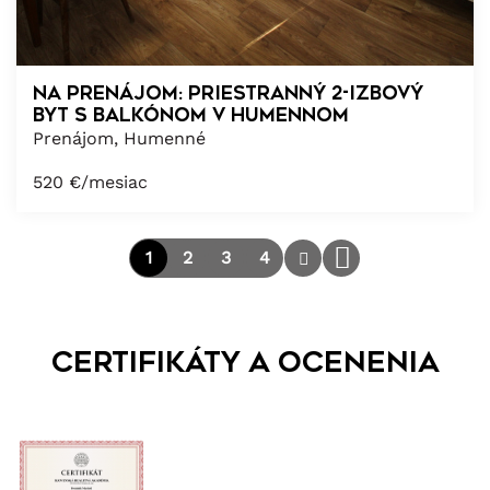
Na prenájom: Priestranný 2-izbový
byt s balkónom v Humennom
Prenájom, Humenné
520
€/mesiac
1
2
3
4
Certifikáty a ocenenia