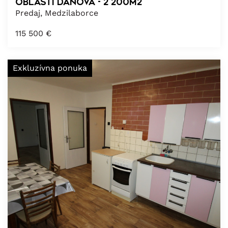
oblasti Danová - 2 200m2
Predaj, Medzilaborce
115 500
€
Exkluzívna ponuka