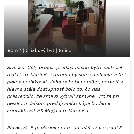
2
60 m
|
2-izbový byt
|
Snina
Sivecká: Celý proces predaja nášho bytu zastrešil
maklér p. Marinič, ktorému by som sa chcela veľmi
pekne poďakovať. Jeho ochota pomôcť, poradiť a
hlavne stála dostupnosť bolo to, čo nás
presvedčilo, že sme si vybrali správne. Určite pri
nejakom ďalšom predaji alebo kúpe budeme
kontaktovať RK Mega a p. Mariniča.
Plavková: S p. Mariničom to bol náš už v poradí 3