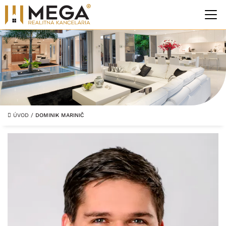
ÚVOD
/
DOMINIK MARINIČ