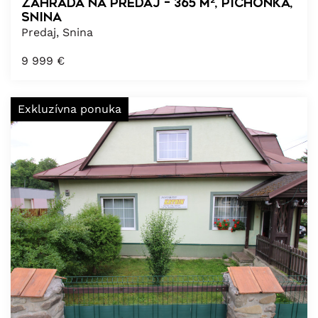
Záhrada na predaj – 365 m², Pichoňka,
Snina
Predaj, Snina
9 999
€
Exkluzívna ponuka