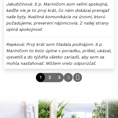
Jakubčínová: S p. Mariničom som veľmi spokojná,
keďže nie je to prvý krát, čo nám dokázal prenajať
naše byty. Kvalitná komunikácia na úrovni, ktorú
požadujeme, preverení nájomcovia. Z našej strany
úplná spokojnosť.
Repková: Prvý krát som hľadala podnájom. S p.
Mariničom to bolo úplne v poriadku, prišiel, ukázal,
vysvetlil a do týždňa všetko zariadil, aby som sa
mohla nasťahovať. Môžem vrelo odporúčať.
1
2
3