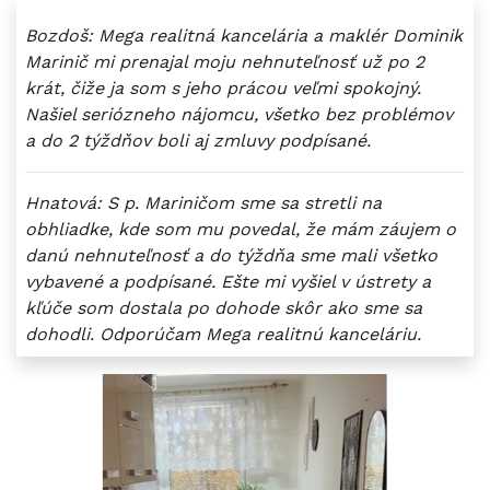
Bozdoš: Mega realitná kancelária a maklér Dominik
Marinič mi prenajal moju nehnuteľnosť už po 2
krát, čiže ja som s jeho prácou veľmi spokojný.
Našiel seriózneho nájomcu, všetko bez problémov
a do 2 týždňov boli aj zmluvy podpísané.
Hnatová: S p. Mariničom sme sa stretli na
obhliadke, kde som mu povedal, že mám záujem o
danú nehnuteľnosť a do týždňa sme mali všetko
vybavené a podpísané. Ešte mi vyšiel v ústrety a
kľúče som dostala po dohode skôr ako sme sa
dohodli. Odporúčam Mega realitnú kanceláriu.