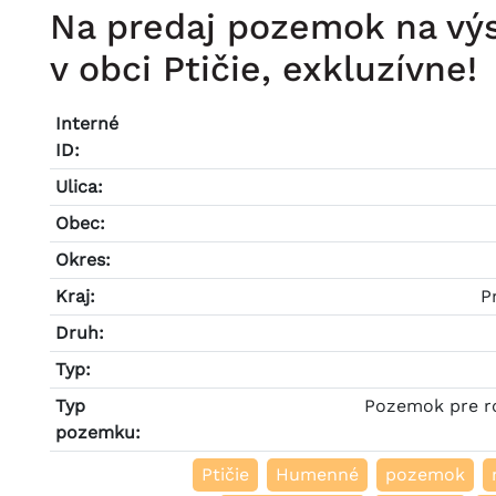
Na predaj pozemok na vý
v obci Ptičie, exkluzívne!
Interné
ID:
Ulica:
Obec:
Okres:
Kraj:
P
Druh:
Typ:
Typ
Pozemok pre r
pozemku:
Ptičie
Humenné
pozemok