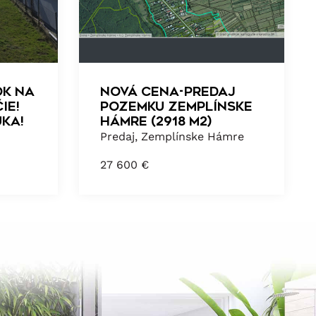
ok na
NOVÁ CENA-PREDAJ
ie!
POZEMKU Zemplínske
ka!
Hámre (2918 m2)
Predaj, Zemplínske Hámre
27 600
€