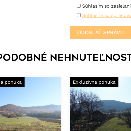
Súhlasím so zasielan
Súhlasím so spracov
Podobné nehnuteľnost
na ponuka
Exkluzívna ponuka