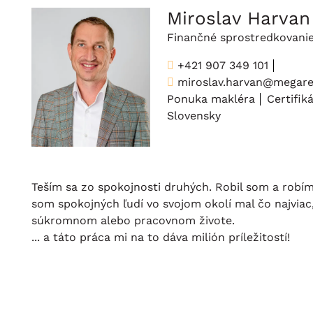
Miroslav Harvan
Finančné sprostredkovani
+421 907 349 101
miroslav.harvan@megarea
Ponuka makléra
Certifik
Slovensky
Teším sa zo spokojnosti druhých. Robil som a robím
som spokojných ľudí vo svojom okolí mal čo najviac,
súkromnom alebo pracovnom živote.
... a táto práca mi na to dáva milión príležitostí!