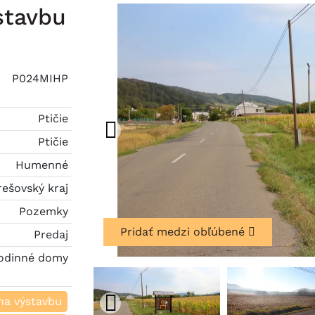
stavbu
P024MIHP
Ptičie
Ptičie
Humenné
rešovský kraj
Pozemky
Pridať medzi obľúbené
Predaj
odinné domy
na výstavbu