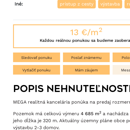
Iné:
prístup z cesty
výstavba
r
2
13 €/m
Každou reálnou ponukou sa budeme zaobera
Sledovať ponuku
Poslať známemu
Polo
Vytlačiť ponuku
Mám záujem
Mesa
Popis nehnuteľnost
MEGA realitná kancelária ponúka na predaj rozme
2
Pozemok má celkovú výmeru
4 685 m
a nachádza 
jeho dĺžka je 320 m. Aktuálny územny pláne obce po
výstavbu 2-3 domov.