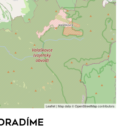
Leaflet
| Map data ©
OpenStreetMap
contributors
poradíme