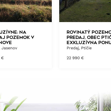
uzívne: Na
Rovinatý pozem
aj pozemok v
predaj, obec Ptič
nove
Exkluzívna ponu
, Jasenov
Predaj, Ptičie
0
€
22 990
€