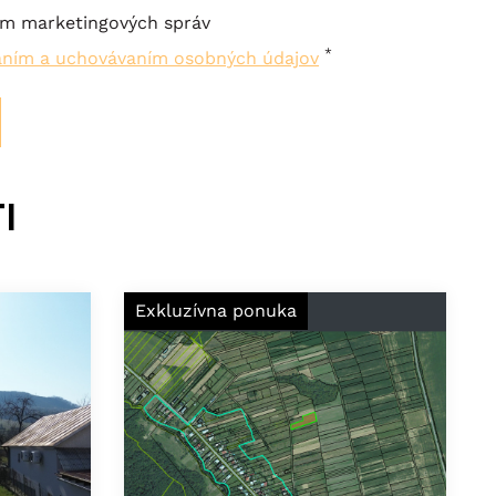
ím marketingových správ
*
aním a uchovávaním osobných údajov
i
Exkluzívna ponuka