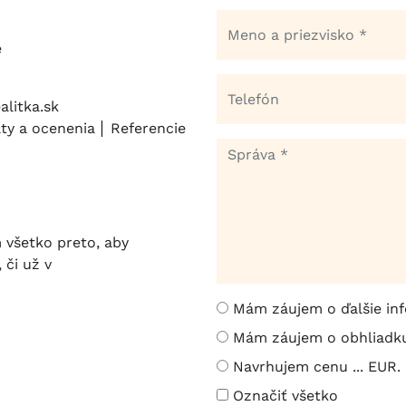
e
litka.sk
áty a ocenenia
Referencie
 všetko preto, aby
 či už v
Mám záujem o ďalšie inf
Mám záujem o obhliadku
Navrhujem cenu ... EUR.
Označiť všetko