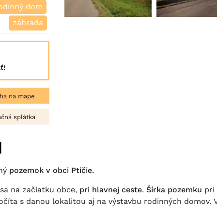
odinný dom
záhrada
ť!
ha na mape
čná splátka
i
rný
pozemok v obci Ptičie.
sa na začiatku obce,
pri hlavnej ceste
.
Šírka pozemku
pri
číta s danou lokalitou aj na výstavbu rodinných domov. Vh