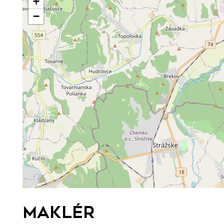
+
−
Maklér