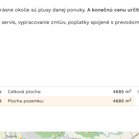
krásne okolie sú plusy danej ponuky.
A konečnú cenu určit
 servis, vypracovanie zmlúv, poplatky spojené s prevodom
2
e
Celková plocha:
4685 m
2
é
Plocha pozemku:
4685 m