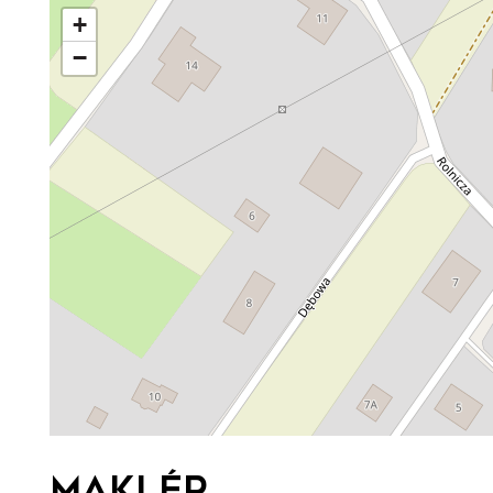
+
−
Maklér