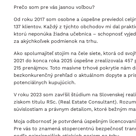
Prečo som pre vás jasnou voľbou?
Od roku 2017 som osobne a úspešne previedol cel
137 klientov. Každý z týchto obchodov mi dal prakt
ktorú neponúka žiadna učebnica – schopnosť vyjed
za akýchkoľvek podmienok na trhu.
Ako spolumajiteľ stojím na čele siete, ktorá od svoj
2021 do konca roka 2025 úspešne zrealizovala 457 p
215 prenájmov. Toto masívne trhové pokrytie nám d
bezkonkurenčný prehľad o aktuálnom dopyte a prís
potenciálnych kupujúcich.
V roku 2023 som zavŕšil štúdium na Slovenskej real
ziskom titulu RSc. (Real Estate Consultant). Roz
súvislostiam a právnym detailom, ktoré bežným ma
Moja odbornosť je potvrdená úspešným licencovan
Pre vás to znamená stopercentnú bezpečnosť trans
podľa najprísnejších etických noriem na trhu.