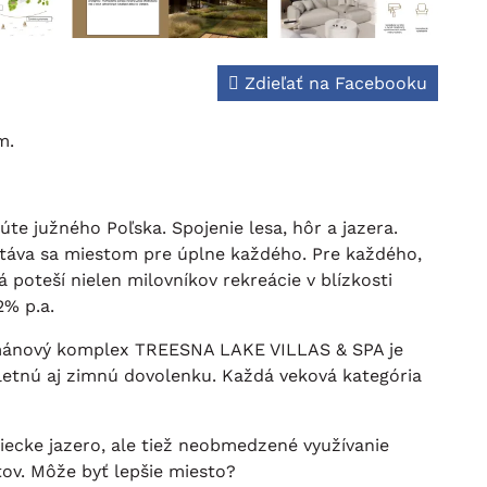
Zdieľať na Facebooku
om.
 južného Poľska. Spojenie lesa, hôr a jazera.
 stáva sa miestom pre úplne každého. Pre každého,
á poteší nielen milovníkov rekreácie v blízkosti
2% p.a.
artmánový komplex TREESNA LAKE VILLAS & SPA je
 letnú aj zimnú dovolenku. Každá veková kategória
iecke jazero, ale tiež neobmedzené využívanie
ov. Môže byť lepšie miesto?