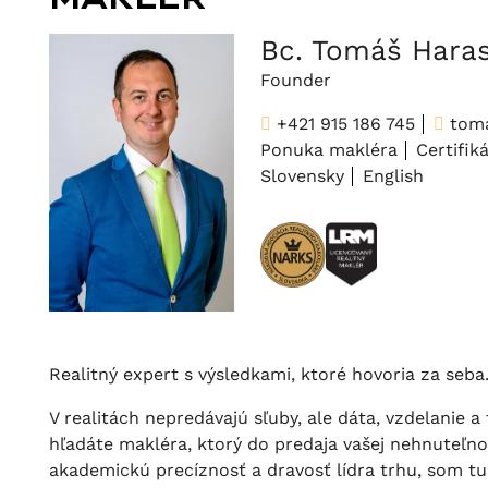
Bc. Tomáš Hara
Founder
+421 915 186 745
toma
Ponuka makléra
Certifik
Slovensky
English
Realitný expert s výsledkami, ktoré hovoria za seba
V realitách nepredávajú sľuby, ale dáta, vzdelanie a 
hľadáte makléra, ktorý do predaja vašej nehnuteľnos
akademickú precíznosť a dravosť lídra trhu, som tu