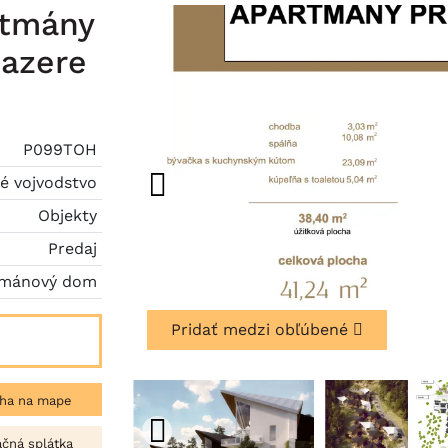
rtmány
azere
P099TOH
é vojvodstvo
Objekty
Predaj
tmánový dom
Pridať medzi obľúbené
ha na mape
čná splátka