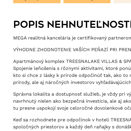
Popis nehnuteľnost
MEGA realitná kancelária je certifikovaný partne
VÝHODNE ZHODNOTENIE VAŠÍCH PEŇAZÍ PRI PREN
Apartmánový komplex TREESNALAKE VILLAS & SPA je 
Spojenie leňošenia s rôznymi aktivitami, ktoré pon
kto si chce z lásky k prírode odpočinúť tak, ako to 
prírody, ale aj náročných investorov vyhľadávajúci
Správna lokalita a dostupnosť služieb, je vždy pr
navrhnutý nielen ako bezpečná investícia, ale aj a
tu presne uspokojí svoje celoročné dovolenkové oč
Keď sa rozhodnete pre odpočinok v hoteli TREESNA L
spoločných priestorov a každý deň raňajky s donáš