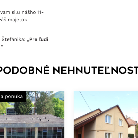
vam silu nášho 11-
váš majetok
 Štefánika:
„Pre ľudí
.“
Podobné nehnuteľnost
na ponuka