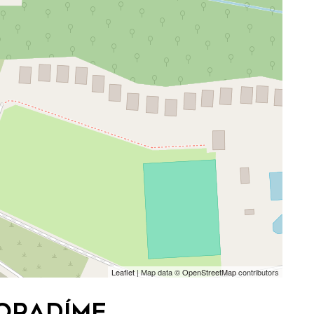
Leaflet
| Map data ©
OpenStreetMap
contributors
poradíme