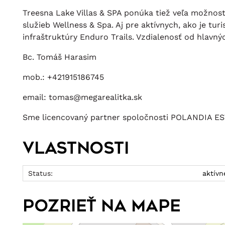
Treesna Lake Villas & SPA ponúka tiež veľa možností 
služieb Wellness & Spa. Aj pre aktívnych, ako je tu
infraštruktúry Enduro Trails. Vzdialenosť od hlavný
Bc. Tomáš Harasim
mob.: +421915186745
email:
tomas@megarealitka.sk
Sme licencovaný partner spoločnosti POLANDIA ESTAT
Vlastnosti
Status:
aktívn
Pozrieť na mape