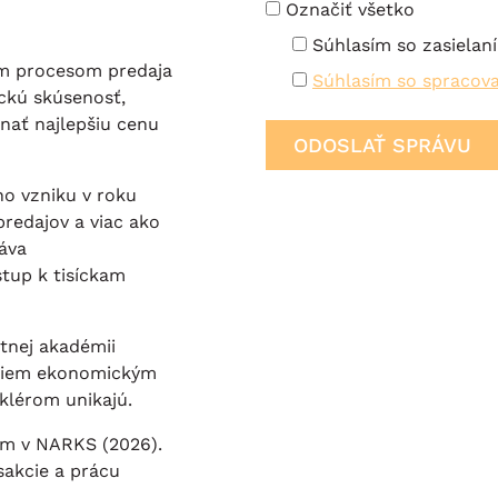
Označiť všetko
Súhlasím so zasielan
ým procesom predaja
Súhlasím so spracov
ickú skúsenosť,
nať najlepšiu cenu
ho vzniku v roku
redajov a viac ako
áva
tup k tisíckam
itnej akadémii
umiem ekonomickým
klérom unikajú.
ím v NARKS (2026).
akcie a prácu