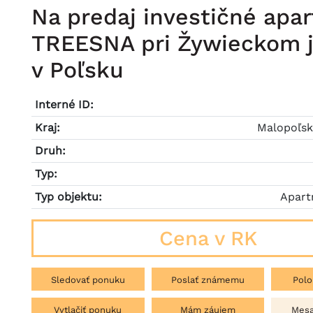
Na predaj investičné apa
TREESNA pri Žywieckom j
v Poľsku
Interné ID:
Kraj:
Malopoľsk
Druh:
Typ:
Typ objektu:
Apar
Cena v RK
Sledovať ponuku
Poslať známemu
Polo
Vytlačiť ponuku
Mám záujem
Mesa