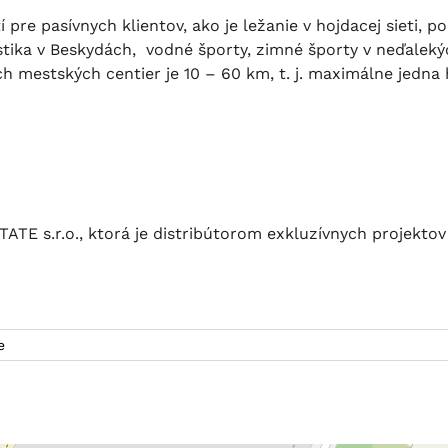
pre pasívnych klientov, ako je ležanie v hojdacej sieti, p
ristika v Beskydách, vodné športy, zimné športy v neďaleký
ch mestských centier je 10 – 60 km, t. j. maximálne jedna
E s.r.o., ktorá je distribútorom exkluzívnych projektov 
e