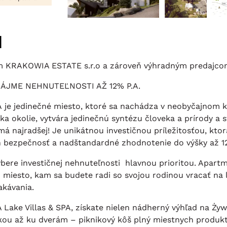
i
rom KRAKOWIA ESTATE s.r.o a zároveň výhradným predajc
ÁJME NEHNUTEĽNOSTI AŽ 12% P.A.
jedinečné miesto, ktoré sa nachádza v neobyčajnom kúte
úka okolie, vytvára jedinečnú syntézu človeka a prírody a
má najradšej! Je unikátnou investičnou príležitosťou, ktor
ch bezpečnosť a nadštandardné zhodnotenie do výšky až 1
i výbere investičnej nehnuteľnosti hlavnou prioritou. Ap
ko miesto, kam sa budete radi so svojou rodinou vracať na
akávania.
ake Villas & SPA, získate nielen nádherný výhľad na Żyw
kou až ku dverám – piknikový kôš plný miestnych produkt