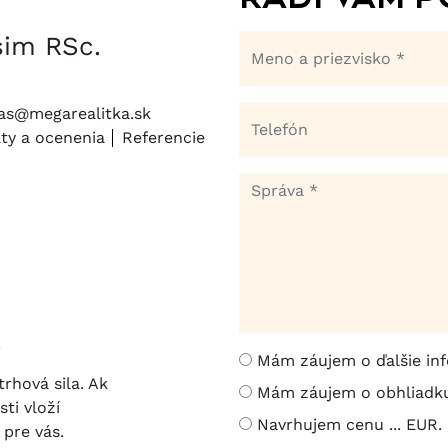
sim RSc.
s@megarealitka.sk
áty a ocenenia
Referencie
.
Mám záujem o ďalšie inf
trhová sila. Ak
Mám záujem o obhliadku
ti vloží
Navrhujem cenu ... EUR.
 pre vás.