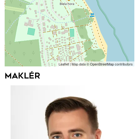
Leaflet
| Map data ©
OpenStreetMap
contributors
Maklér