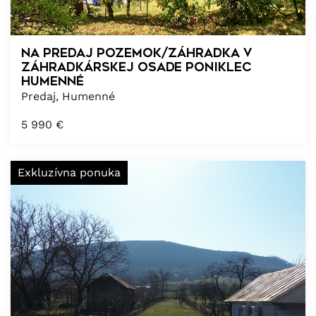
Na predaj pozemok/záhradka v
záhradkárskej osade Poniklec
Humenné
Predaj, Humenné
5 990
€
Exkluzívna ponuka