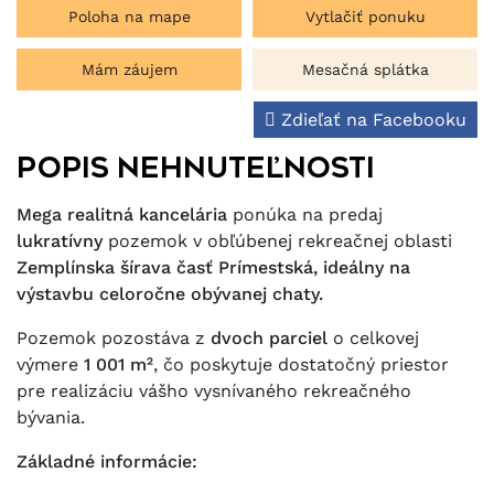
Poloha na mape
Vytlačiť ponuku
Mám záujem
Mesačná splátka
Zdieľať na Facebooku
Popis nehnuteľnosti
Mega realitná kancelária
ponúka na predaj
lukratívny
pozemok v obľúbenej rekreačnej oblasti
Zemplínska šírava časť Prímestská, ideálny na
výstavbu celoročne obývanej chaty.
Pozemok pozostáva z
dvoch parciel
o celkovej
výmere
1 001 m²
, čo poskytuje dostatočný priestor
pre realizáciu vášho vysnívaného rekreačného
bývania.
Základné informácie: