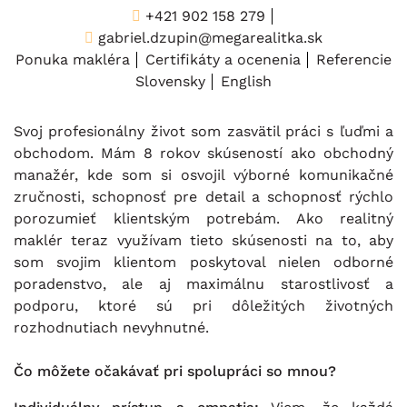
+421 902 158 279
gabriel.dzupin@megarealitka.sk
Ponuka makléra
Certifikáty a ocenenia
Referencie
Slovensky
English
Svoj profesionálny život som zasvätil práci s ľuďmi a
obchodom. Mám 8 rokov skúseností ako obchodný
manažér, kde som si osvojil výborné komunikačné
zručnosti, schopnosť pre detail a schopnosť rýchlo
porozumieť klientským potrebám. Ako realitný
maklér teraz využívam tieto skúsenosti na to, aby
som svojim klientom poskytoval nielen odborné
poradenstvo, ale aj maximálnu starostlivosť a
podporu, ktoré sú pri dôležitých životných
rozhodnutiach nevyhnutné.
Čo môžete očakávať pri spolupráci so mnou?