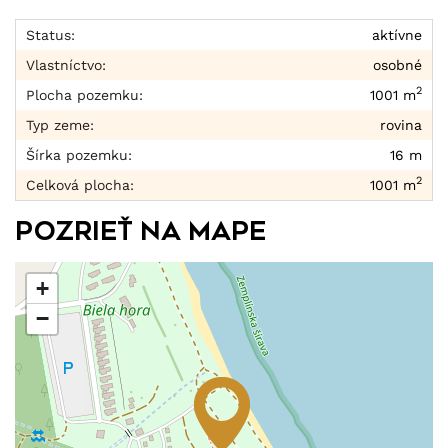
Status:
aktívne
Vlastníctvo:
osobné
2
Plocha pozemku:
1001 m
Typ zeme:
rovina
Šírka pozemku:
16 m
2
Celková plocha:
1001 m
Pozrieť na mape
+
−