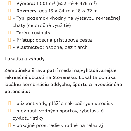
-
Výmera:
1 001 m² (522 m² + 479 m²)
-
Rozmery:
cca 16 × 34 m a 16 × 32 m
-
Typ:
pozemok vhodný na výstavbu rekreačnej
chaty (celoročné využitie)
-
Terén:
rovinatý
-
Prístup:
obecná prístupová cesta
-
Vlastníctvo:
osobné, bez tiarch
Lokalita a výhody:
Zemplínska šírava patrí medzi najvyhľadávanejšie
rekreačné oblasti na Slovensku. Lokalita ponúka
ideálnu kombináciu oddychu, športu a investičného
potenciálu:
- blízkosť vody, pláží a rekreačných stredísk
- možnosti vodných športov, rybolovu či
cykloturistiky
- pokojné prostredie vhodné na relax aj