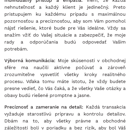
Individuálny prístup a empatia:
Viem, že každá
nehnuteľnosť a každý klient je jedinečný. Preto
pristupujem ku každému prípadu s maximálnou
pozornosťou a precíznosťou, aby som Vám pomohol
nájsť riešenie, ktoré bude pre Vás ideálne. Vždy sa
snažím vžiť do Vašej situácie a zabezpečiť, že moje
rady a odporúčania budú odpovedať Vašim
potrebám.
Výborná komunikácia:
Moje skúsenosti v obchodnej
sfére ma naučili aktívne počúvať a zároveň
zrozumiteľne vysvetliť všetky kroky realitného
procesu. Vďaka tomu máte istotu, že vždy budete
presne vedieť, čo Vás čaká, a že všetky Vaše otázky a
obavy budú riešené promptne a jasne.
Precíznosť a zameranie na detail:
Každá transakcia
vyžaduje starostlivú prípravu a kontrolu detailov.
Dbám na to, aby všetky právne a obchodné
záležitosti boli v poriadku a bez rizík, aby bol Váš