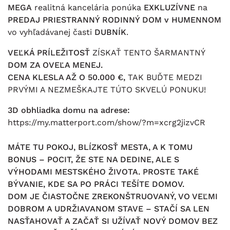
MEGA
realitná kancelária ponúka
EXKLUZÍVNE
na
PREDAJ PRIESTRANNÝ RODINNÝ DOM v HUMENNOM
vo vyhľadávanej časti
DUBNÍK
.
VEĽKÁ PRÍLEŽITOSŤ
ZÍSKAŤ TENTO ŠARMANTNÝ
DOM ZA OVEĽA MENEJ.
CENA KLESLA AŽ O 50.000 €,
TAK BUĎTE MEDZI
PRVÝMI A NEZMEŠKAJTE TÚTO SKVELÚ PONUKU!
3D obhliadka domu na adrese:
https://my.matterport.com/show/?m=xcrg2jizvCR
MÁTE TU POKOJ, BLÍZKOSŤ MESTA, A K TOMU
BONUS – POCIT, ŽE STE NA DEDINE, ALE S
VÝHODAMI MESTSKÉHO ŽIVOTA. PROSTE TAKÉ
BÝVANIE, KDE SA PO PRÁCI TEŠÍTE DOMOV.
DOM JE ČIASTOČNE ZREKONŠTRUOVANÝ, VO VEĽMI
DOBROM A UDRŽIAVANOM STAVE – STAČÍ SA LEN
NASŤAHOVAŤ A ZAČAŤ SI UŽÍVAŤ NOVÝ DOMOV BEZ