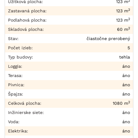
2
Úžitková plocha:
123 m
2
Zastavaná plocha:
123 m
2
Podlahová plocha:
123 m
2
Skladová plocha:
60 m
Stav:
čiastočne prerobený
Počet izieb:
5
Typ budovy:
tehla
Loggia:
áno
Terasa:
áno
Pivnica:
áno
Špajza:
áno
2
Celková plocha:
1080 m
Inžinierske siete:
áno
Voda:
áno
Elektrika:
áno