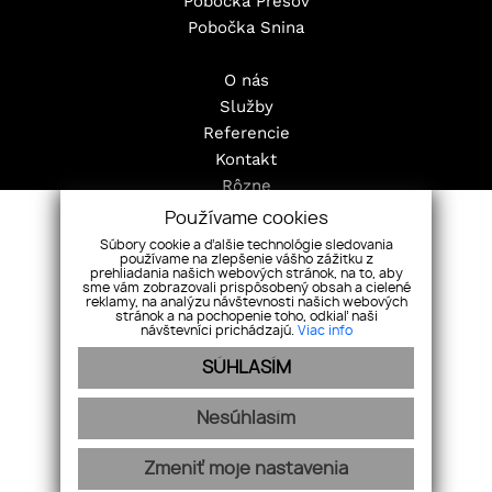
Pobočka Prešov
Pobočka Snina
O nás
Služby
Referencie
Kontakt
Rôzne
Pravidlá cookies
Používame cookies
Nehnuteľnosti
Súbory cookie a ďalšie technológie sledovania
používame na zlepšenie vášho zážitku z
Byty
prehliadania našich webových stránok, na to, aby
sme vám zobrazovali prispôsobený obsah a cielené
Domy
reklamy, na analýzu návštevnosti našich webových
Pozemky
stránok a na pochopenie toho, odkiaľ naši
návštevníci prichádzajú.
Viac info
Objekty
SÚHLASÍM
Nesúhlasím
webdesign
|
webex.digital
Zmeniť moje nastavenia