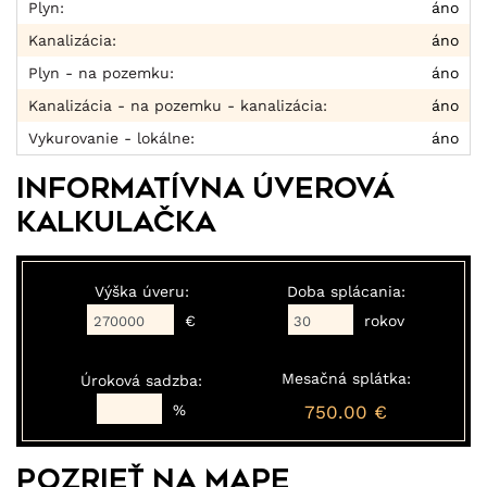
Plyn:
áno
Kanalizácia:
áno
Plyn - na pozemku:
áno
Kanalizácia - na pozemku - kanalizácia:
áno
Vykurovanie - lokálne:
áno
Informatívna úverová
kalkulačka
Výška úveru:
Doba splácania:
€
rokov
Mesačná splátka:
Úroková sadzba:
%
750.00 €
Pozrieť na mape