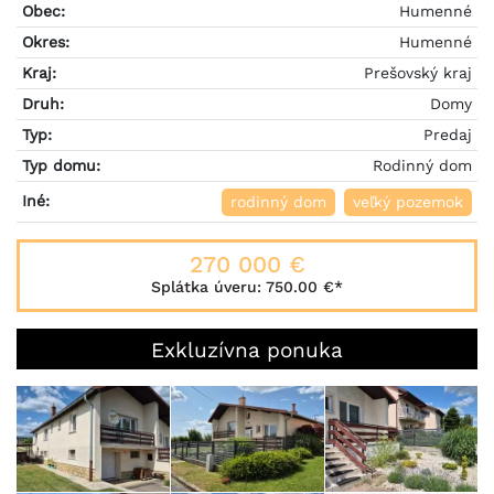
Obec:
Humenné
Okres:
Humenné
Kraj:
Prešovský kraj
Druh:
Domy
Typ:
Predaj
Typ domu:
Rodinný dom
Iné:
rodinný dom
veľký pozemok
270 000 €
Splátka úveru:
750.00 €
*
Exkluzívna ponuka