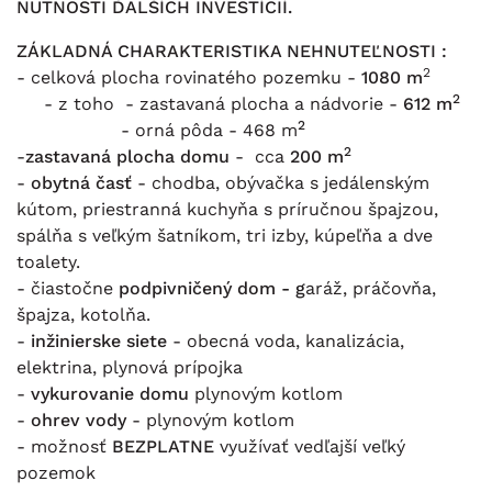
NUTNOSTI ĎALŠÍCH INVESTÍCIÍ.
ZÁKLADNÁ CHARAKTERISTIKA NEHNUTEĽNOSTI :
2
- celková plocha rovinatého pozemku -
1080 m
2
- z toho - zastavaná plocha a nádvorie -
612 m
2
- orná pôda - 468 m
2
-
zastavaná plocha domu
- cca
200 m
-
obytná časť
- chodba, obývačka s jedálenským
kútom, priestranná kuchyňa s príručnou špajzou,
spálňa s veľkým šatníkom, tri izby, kúpeľňa a dve
toalety.
- čiastočne
podpivničený dom - g
aráž, práčovňa,
špajza, kotolňa.
-
inžinierske siete
- obecná voda, kanalizácia,
elektrina, plynová prípojka
-
vykurovanie domu
plynovým kotlom
-
ohrev vody
- plynovým kotlom
- možnosť
BEZPLATNE
využívať vedľajší veľký
pozemok