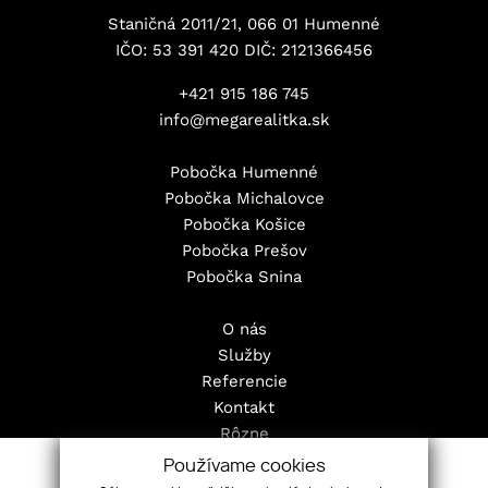
Staničná 2011/21, 066 01 Humenné
IČO: 53 391 420 DIČ: 2121366456
+421 915 186 745
info@megarealitka.sk
Pobočka Humenné
Pobočka Michalovce
Pobočka Košice
Pobočka Prešov
Pobočka Snina
O nás
Služby
Referencie
Kontakt
Rôzne
Pravidlá cookies
Používame cookies
Nehnuteľnosti