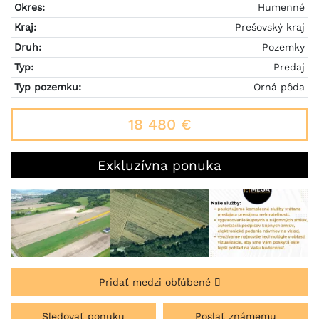
Okres:
Humenné
Kraj:
Prešovský kraj
Druh:
Pozemky
Typ:
Predaj
Typ pozemku:
Orná pôda
18 480 €
Exkluzívna ponuka
Pridať medzi obľúbené
Sledovať ponuku
Poslať známemu