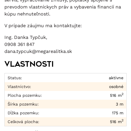
prevodom vlastníckych práv a vybavenia financií na
kúpu nehnuteľnosti.
V prípade záujmu ma kontaktujte:
Ing. Danka Typčuk,
0908 361 847
dana.typcuk@megarealitka.sk
Vlastnosti
Status:
aktívne
Vlastníctvo:
osobné
2
Plocha pozemku:
516 m
Šírka pozemku:
3 m
Dĺžka pozemku:
175 m
2
Celková plocha:
516 m