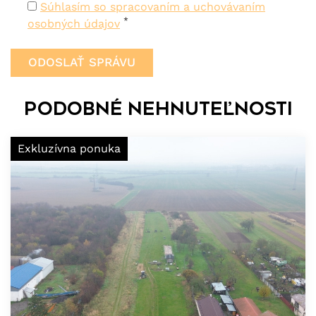
Súhlasím so spracovaním a uchovávaním
*
osobných údajov
Podobné nehnuteľnosti
Exkluzívna ponuka