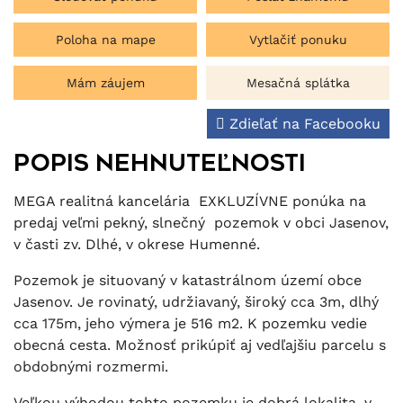
Poloha na mape
Vytlačiť ponuku
Mám záujem
Mesačná splátka
Zdieľať na Facebooku
Popis nehnuteľnosti
MEGA realitná kancelária EXKLUZÍVNE ponúka na
predaj veľmi pekný, slnečný pozemok v obci Jasenov,
v časti zv. Dlhé, v okrese Humenné.
Pozemok je situovaný v katastrálnom území obce
Jasenov. Je rovinatý, udržiavaný, široký cca 3m, dlhý
cca 175m, jeho výmera je 516 m2. K pozemku vedie
obecná cesta. Možnosť prikúpiť aj vedľajšiu parcelu s
obdobnými rozmermi.
Veľkou výhodou tohto pozemku je dobrá lokalita, v