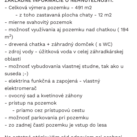
ZÁKLADNÉ INFORMÁCIE O NEHNUTEĽNOSTI:
- Celková výmera pozemku - 491 m2
- z toho zastavaná plocha chaty - 12 m2
- mierne svahovitý pozemok
- možnosť využívania aj pozemku nad chatkou ( 194
2
m
)
- drevená chatka + záhradný domček ( s WC)
- zdroj vody - úžitková voda v celej záhradkárskej
oblasti
- možnosť vybudovania vlastnej studne, tak ako u
suseda ;-)
- elektrina funkčná a zapojená - vlastný
elektromerač
- ovocný sad a kvetinové záhony
- prístup na pozemok
- priamo cez prístupovú cestu
- možnosť parkovania pri pozemku
- zo zadnej časti pozemku je vstup do lesa