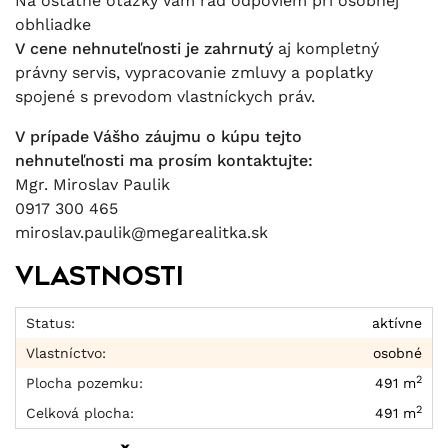
Na ostatné otázky Vám rád odpoviem pri osobnej
obhliadke
V cene nehnuteľnosti je zahrnutý
aj kompletný
právny servis, vypracovanie zmluvy a poplatky
spojené s prevodom vlastníckych práv.
V prípade Vášho záujmu o kúpu tejto
nehnuteľnosti ma prosím kontaktujte:
Mgr. Miroslav Paulik
0917 300 465
miroslav.paulik@megarealitka.sk
Vlastnosti
Status:
aktívne
Vlastníctvo:
osobné
2
Plocha pozemku:
491 m
2
Celková plocha:
491 m