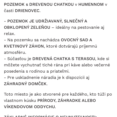
POZEMOK s DREVENOU CHATKOU
v
HUMENNOM
v
časti
DRIENOVEC
.
-
POZEMOK JE UDRŽIAVANÝ, SLNEČNÝ A
OBKLOPENÝ ZELEŇOU
– ideálny na pestovanie aj
relax.
- Na pozemku sa nachádza
OVOCNÝ SAD A
KVETINOVÝ ZÁHON
, ktoré dotvárajú príjemnú
atmosféru.
- Súčasťou je
DREVENÁ CHATKA S TERASOU
, kde si
môžete vychutnať tiché rána pri káve alebo večerné
posedenia s rodinou a priateľmi.
- Pre uskladnenie náradia je k dispozícii aj
ZÁHRADNÝ DOMČEK
.
Toto miesto je ako stvorené pre každého, kto túži po
vlastnom kúsku
PRÍRODY, ZÁHRADKE ALEBO
VÍKENDOVOM ODDYCHU
.