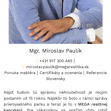
Mgr. Miroslav Paulik
+421 917 300 465
miroslav.paulik@megarealitka.sk
Ponuka makléra
Certifikáty a ocenenia
Referencie
Slovensky
Nájsť ľuďom tú správnu nehnuteľnosť je mojím
poslaním už 15 rokov. Najskôr to bolo v rámci správy
priemyselného parku a teraz je to v
MEGA realitnej
kancelárii
. Pre zákazníkov sa snažím vždy robiť