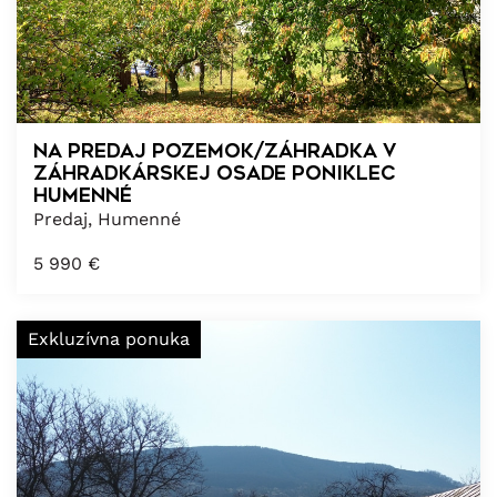
Na predaj pozemok/záhradka v
záhradkárskej osade Poniklec
Humenné
Predaj, Humenné
5 990
€
Exkluzívna ponuka