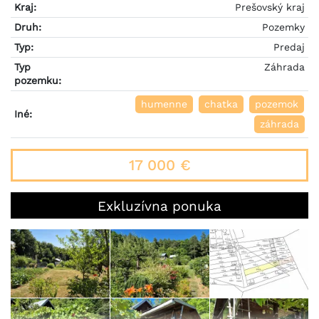
Kraj:
Prešovský kraj
Druh:
Pozemky
Typ:
Predaj
Typ
Záhrada
pozemku:
humenne
chatka
pozemok
Iné:
záhrada
17 000 €
Exkluzívna ponuka