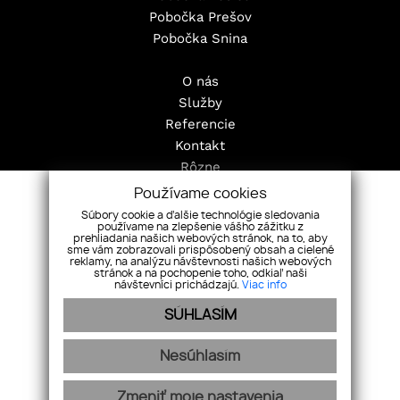
Pobočka Prešov
Pobočka Snina
O nás
Služby
Referencie
Kontakt
Rôzne
Pravidlá cookies
Používame cookies
Nehnuteľnosti
Súbory cookie a ďalšie technológie sledovania
používame na zlepšenie vášho zážitku z
Byty
prehliadania našich webových stránok, na to, aby
sme vám zobrazovali prispôsobený obsah a cielené
Domy
reklamy, na analýzu návštevnosti našich webových
Pozemky
stránok a na pochopenie toho, odkiaľ naši
návštevníci prichádzajú.
Viac info
Objekty
SÚHLASÍM
Nesúhlasím
webdesign
|
webex.digital
Zmeniť moje nastavenia