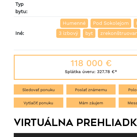
Typ
bytu:
Humenné
Pod Sokolejom
Iné:
3 izbový
byt
zrekonštruova
118 000 €
Splátka úveru:
327.78 €
*
Sledovať ponuku
Poslať známemu
Polo
Vytlačiť ponuku
Mám záujem
Mesa
Virtuálna prehliad