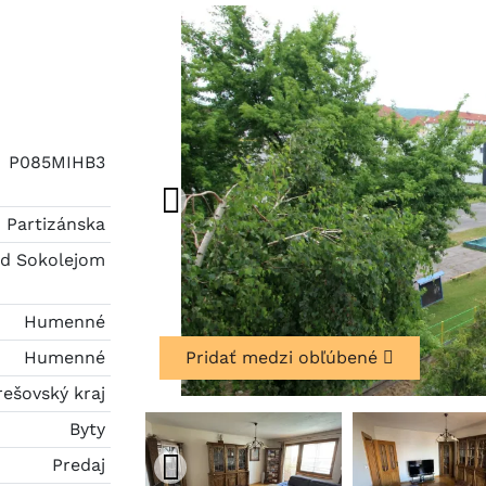
P085MIHB3
Partizánska
d Sokolejom
Humenné
Humenné
Pridať medzi obľúbené
rešovský kraj
Byty
Predaj