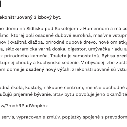
i
rekonštruovaný 3 izbový byt
.
ého domu na Sídlisku pod Sokolejom v Humennom a
má ce
rámci ktorej boli osadené dubové eurokná, masívne vstupn
pov (kvalitná dlažba, prírodné dubové drevo, nové omietk
, sklokeramická varná doska, digestor, umývačka riadu a
 z prírodného kameňa. Toaleta je samostatná.
Byt sa pre
vstupnej chodby a kuchynské sedenie. V obývacej izbe zos
ovom dome
je osadený nový výťah
, zrekonštruované sú vst
kladná škola, kostoly, nákupne centrum, menšie obchodné 
učujú príjemné bývanie
. Stav bytu dovoľuje jeho okamžité 
show/?m=hRPudWnpkhz
 servis, vypracovanie zmlúv, poplatky spojené s prevodom