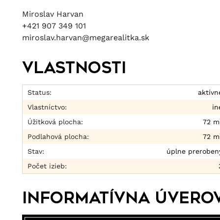
Miroslav Harvan
+421 907 349 101
miroslav.harvan@megarealitka.sk
Vlastnosti
Status:
aktívn
Vlastníctvo:
in
Úžitková plocha:
72 m
Podlahová plocha:
72 m
Stav:
úplne preroben
Počet izieb:
Informatívna úvero