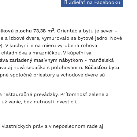
Zdieľať na Facebooku
2
lkovú plochu 73,38 m
.
Orientácia bytu je sever -
e a izbové dvere, vymurovalo sa bytové jadro. Nové
y). V kuchyni je na mieru vyrobená rohová
 chladnička s mrazničkou. V kúpeľni sa
dáva zariadený masívnym nábytkom
- manželská
táva aj nová sedačka s polohovaním.
Súčasťou bytu
upné spoločné priestory a vchodové dvere sú
a reštauračné prevádzky. Prítomnosť zelene a
užívanie, bez nutnosti investícií.
 vlastníckych práv a v neposlednom rade aj