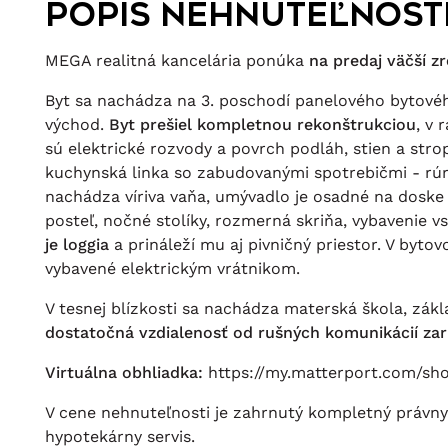
Popis nehnuteľnost
MEGA realitná kancelária ponúka
na predaj väčší z
Byt sa nachádza na 3. poschodí panelového bytov
východ.
Byt prešiel kompletnou rekonštrukciou
, v 
sú elektrické rozvody a povrch podláh, stien a stro
kuchynská linka so zabudovanými spotrebičmi - rúra
nachádza víriva vaňa, umývadlo je osadné na doske
posteľ, nočné stolíky, rozmerná skriňa, vybavenie 
je loggia
a prináleží mu aj pivničný priestor. V byt
vybavené elektrickým vrátnikom.
V tesnej blízkosti sa nachádza materská škola, zá
dostatočná vzdialenosť od rušných komunikácií zar
Virtuálna obhliadka:
https://my.matterport.com/
V cene nehnuteľnosti je zahrnutý kompletný právny
hypotekárny servis.