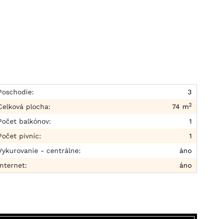
Poschodie:
3
2
Celková plocha:
74 m
Počet balkónov:
1
Počet pivníc:
1
Vykurovanie - centrálne:
áno
Internet:
áno