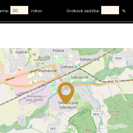
ania:
rokov
Úroková sadzba:
%