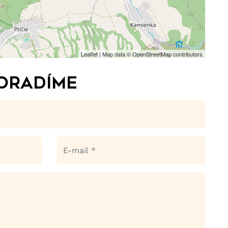
Leaflet
| Map data ©
OpenStreetMap
contributors
poradíme