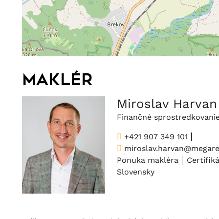
Maklér
Miroslav Harvan
Finančné sprostredkovani
+421 907 349 101
miroslav.harvan@megarea
Ponuka makléra
Certifik
Slovensky