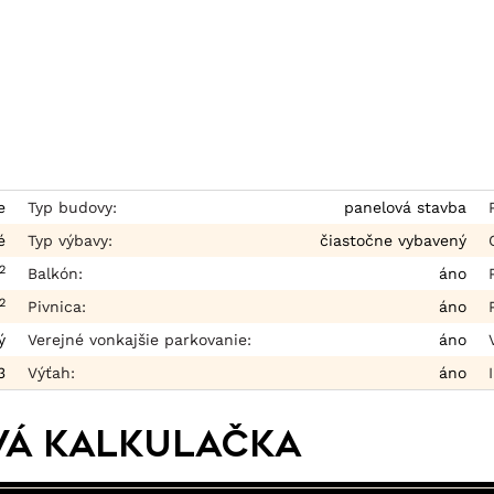
e
Typ budovy:
panelová stavba
é
Typ výbavy:
čiastočne vybavený
2
Balkón:
áno
2
Pivnica:
áno
ý
Verejné vonkajšie parkovanie:
áno
3
Výťah:
áno
vá kalkulačka