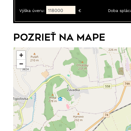
Výška úveru:
€
Doba splác
Pozrieť na mape
+
−