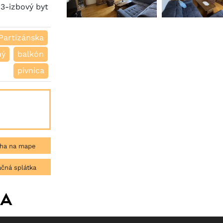
3-izbový byt
Partizánska
ný
balkón
pivnica
ha na mape
čná splátka
ka