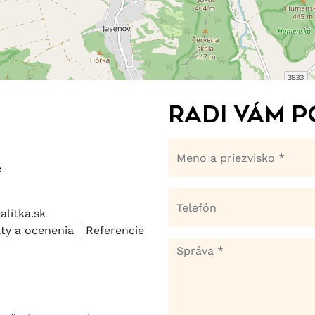
Radi Vám 
e
litka.sk
áty a ocenenia
Referencie