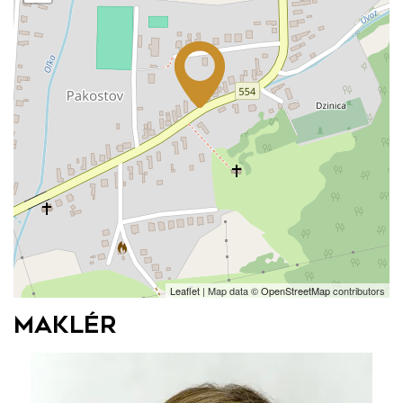
Leaflet
| Map data ©
OpenStreetMap
contributors
Maklér