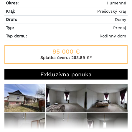
Okres:
Humenné
Kraj:
Prešovský kraj
Druh:
Domy
Typ:
Predaj
Typ domu:
Rodinný dom
95 000 €
Splátka úveru:
263.89 €
*
Exkluzívna ponuka