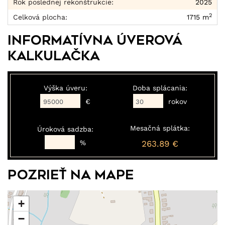
Rok poslednej rekonštrukcie:
2025
2
Celková plocha:
1715 m
Informatívna úverová
kalkulačka
Výška úveru:
Doba splácania:
€
rokov
Mesačná splátka:
Úroková sadzba:
%
263.89 €
Pozrieť na mape
+
−