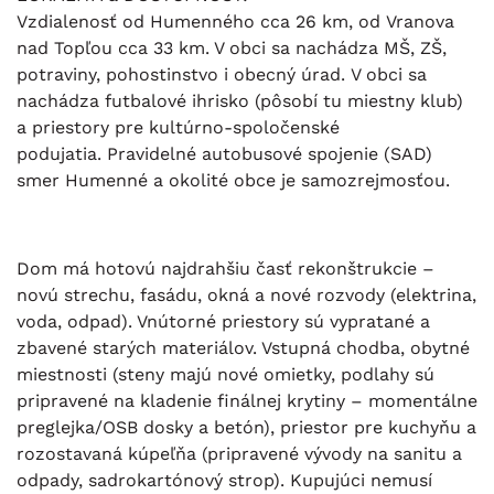
Vzdialenosť od Humenného cca 26 km, od Vranova
nad Topľou cca 33 km. V obci sa nachádza MŠ, ZŠ,
potraviny, pohostinstvo i obecný úrad. V obci sa
nachádza futbalové ihrisko (pôsobí tu miestny klub)
a priestory pre kultúrno-spoločenské
podujatia. Pravidelné autobusové spojenie (SAD)
smer Humenné a okolité obce je samozrejmosťou.
Dom má hotovú najdrahšiu časť rekonštrukcie –
novú strechu, fasádu, okná a nové rozvody (elektrina,
voda, odpad). Vnútorné priestory sú vypratané a
zbavené starých materiálov. Vstupná chodba, obytné
miestnosti (steny majú nové omietky, podlahy sú
pripravené na kladenie finálnej krytiny – momentálne
preglejka/OSB dosky a betón), priestor pre kuchyňu a
rozostavaná kúpeľňa (pripravené vývody na sanitu a
odpady, sadrokartónový strop). Kupujúci nemusí