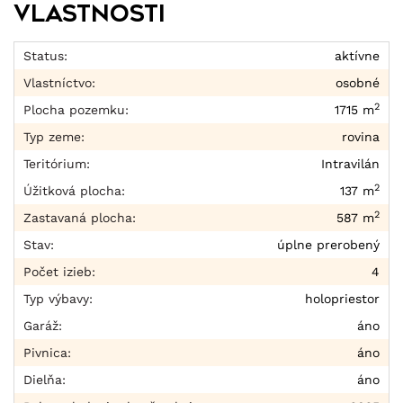
Vlastnosti
Status:
aktívne
Vlastníctvo:
osobné
2
Plocha pozemku:
1715 m
Typ zeme:
rovina
Teritórium:
Intravilán
2
Úžitková plocha:
137 m
2
Zastavaná plocha:
587 m
Stav:
úplne prerobený
Počet izieb:
4
Typ výbavy:
holopriestor
Garáž:
áno
Pivnica:
áno
Dielňa:
áno