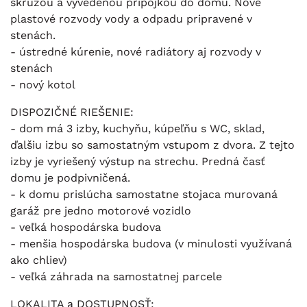
skružou a vyvedenou prípojkou do domu. Nové
plastové rozvody vody a odpadu pripravené v
stenách.
- ústredné kúrenie, nové radiátory aj rozvody v
stenách
- nový kotol
DISPOZIČNÉ RIEŠENIE:
- dom má 3 izby, kuchyňu, kúpeľňu s WC, sklad,
ďalšiu izbu so samostatným vstupom z dvora. Z tejto
izby je vyriešený výstup na strechu. Predná časť
domu je podpivničená.
- k domu prislúcha samostatne stojaca murovaná
garáž pre jedno motorové vozidlo
- veľká hospodárska budova
- menšia hospodárska budova (v minulosti využívaná
ako chliev)
- veľká záhrada na samostatnej parcele
LOKALITA a DOSTUPNOSŤ: