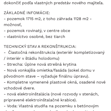
dokončiť podľa vlastných predstáv nového majiteľa.
ZÁKLADNÉ INFOMÁCIE:
- pozemok 1715 m2, z toho záhrada 1128 m2 -
možnosť,
- pozemok rovinatý, v centre obce
- vlastníctvo osobné, bez tiarch
TECHNICKÝ STAV A REKONŠTRUKCIA:
- Čiastočná rekonštrukcia (exteriér kompletizovaný
/ interiér v štádiu holodomu)
- Strecha: Úplne nová strešná krytina
- Nová vonkajšia omietka/fasáda (sokel domu v
pôvodnom stave – vyžaduje finálnu úpravu).
- Kompletne vymenené plastové okná, osadené nové
vchodové dvere.
- nová elektroinštalácia (nové rozvody v stenách,
pripravené elektroinštalačné krabice).
- Voda: Vlastná studňa na pozemku s betónovým