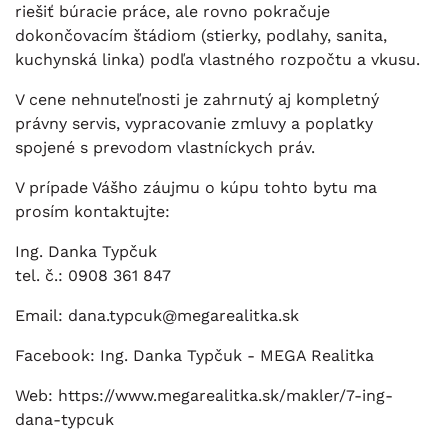
riešiť búracie práce, ale rovno pokračuje
dokončovacím štádiom (stierky, podlahy, sanita,
kuchynská linka) podľa vlastného rozpočtu a vkusu.
V cene nehnuteľnosti je zahrnutý aj kompletný
právny servis, vypracovanie zmluvy a poplatky
spojené s prevodom vlastníckych práv.
V prípade Vášho záujmu o kúpu tohto bytu ma
prosím kontaktujte:
Ing. Danka Typčuk
tel. č.: 0908 361 847
Email:
dana.typcuk@megarealitka.sk
Facebook:
Ing. Danka Typčuk - MEGA Realitka
Web:
https://www.megarealitka.sk/makler/7-ing-
dana-typcuk