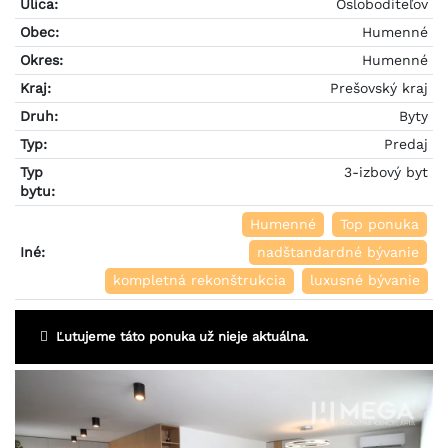
Ulica:
Osloboditeľov
Obec:
Humenné
Okres:
Humenné
Kraj:
Prešovský kraj
Druh:
Byty
Typ:
Predaj
Typ
3-izbový byt
bytu:
Humenné
Top ponuka
Iné:
nadštandardné bývanie
kompletná rekonštrukcia
luxusné bývanie
Ľutujeme táto ponuka už nieje aktuálna.