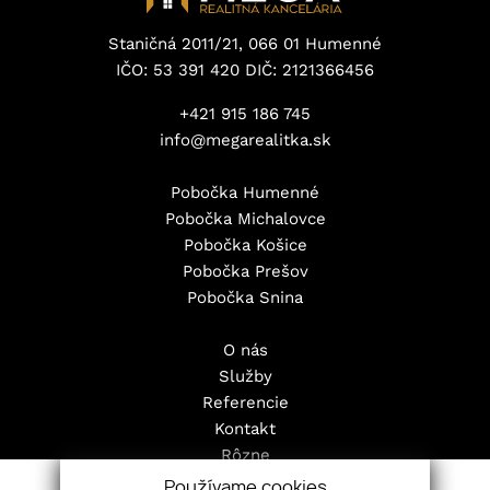
Staničná 2011/21, 066 01 Humenné
IČO: 53 391 420 DIČ: 2121366456
+421 915 186 745
info@megarealitka.sk
Pobočka Humenné
Pobočka Michalovce
Pobočka Košice
Pobočka Prešov
Pobočka Snina
O nás
Služby
Referencie
Kontakt
Rôzne
Pravidlá cookies
Používame cookies