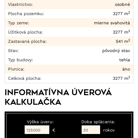
Vlastníctvo:
osobné
2
Plocha pozemku:
3277 m
Typ zeme:
mierne svahovitá
2
Úžitková plocha:
3277 m
2
Zastavaná plocha:
541 m
Stav:
pôvodný stav
Typ budovy:
tehla
Pivnica:
áno
2
Celková plocha:
3277 m
Informatívna úverová
kalkulačka
Výška úveru:
Doba splácania:
€
rokov