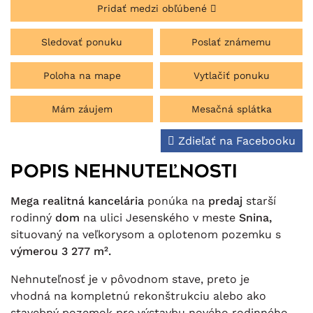
Pridať medzi obľúbené
Sledovať ponuku
Poslať známemu
Poloha na mape
Vytlačiť ponuku
Mám záujem
Mesačná splátka
Zdieľať na Facebooku
Popis nehnuteľnosti
Mega realitná kancelária
ponúka na
predaj
starší
rodinný
dom
na ulici Jesenského v meste
Snina,
situovaný na veľkorysom a oplotenom pozemku s
výmerou 3 277 m².
Nehnuteľnosť je v pôvodnom stave, preto je
vhodná na kompletnú rekonštrukciu alebo ako
stavebný pozemok pre výstavbu nového rodinného