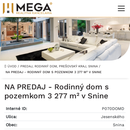
ÚVOD
/
PREDAJ, RODINNÝ DOM, PREŠOVSKÝ KRAJ, SNINA
/
NA PREDAJ - RODINNÝ DOM S POZEMKOM 3 277 M² V SNINE
NA PREDAJ - Rodinný dom s
pozemkom 3 277 m² v Snine
Interné ID:
P070DOMD
Ulica:
Jesenského
Obec:
Snina