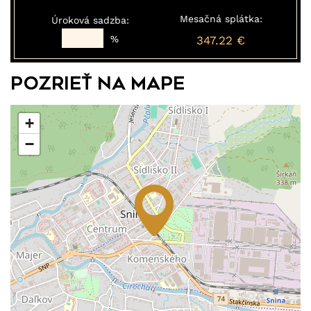
Mesačná splátka:
Úroková sadzba:
%
347.22 €
Pozrieť na mape
+
−